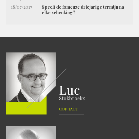
18/07/2017
Speelt de fameuze driejarige termijn na
elke schenking?
Luc
Stokbroekx
CONTACT