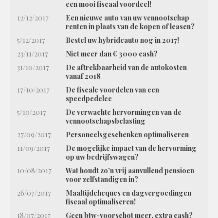
een mooi fiscaal voordeel!
12/12/2017
Een nieuwe auto van uw vennootschap
renten in plaats van de kopen of leasen?
5/12/2017
Bestel uw hybrideauto nog in 2017!
23/11/2017
Niet meer dan € 3000 cash?
31/10/2017
De aftrekbaarheid van de autokosten
vanaf 2018
17/10/2017
De fiscale voordelen van een
speedpedelec
5/10/2017
De verwachte hervormingen van de
vennootschapsbelasting
27/09/2017
Personeelsgeschenken optimaliseren
11/09/2017
De mogelijke impact van de hervorming
op uw bedrijfswagen?
10/08/2017
Wat houdt zo'n vrij aanvullend pensioen
voor zelfstandigen in?
26/07/2017
Maaltijdcheques en dagvergoedingen
fiscaal optimaliseren!
18/07/2017
Geen btw-voorschot meer, extra cash?